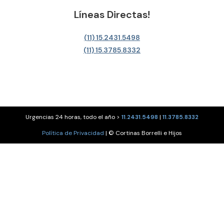
Líneas Directas!
(11) 15.2431.5498
(11) 15.3785.8332
Urgencias 24 horas, todo el año >
11.2431.5498
|
11.3785.8332
Política de Privacidad
| © Cortinas Borrelli e Hijos